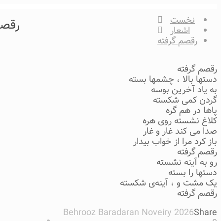
نخست
رقصم
اشعار
رقصم گرفته
رقصم گرفته
دستها بالا ، چشمها بسته
به یاد آخرین بوسه
گردن کمی شکسته
پاها در هم گره
کلاغ نشسته روی هره
صدا می کند غار و غار
باز کرد مرا از خواب بیدار
رقصم گرفته
رو به آینه نشسته
دستها را بسته
یک مشت و ، آینه‌ی شکسته
رقصم گرفته
Behrooz Baradaran Noveiry 2026
Share