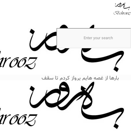
نخست
اشعار
پرواز
پرواز
بارها از غصه هایم پرواز کردم تا سقف
از آن بالا ، بی ارزشی ِ تمام قصه هایم را
خواندم
و
سنگین از ناکامی های وجدانم برای
شکستن